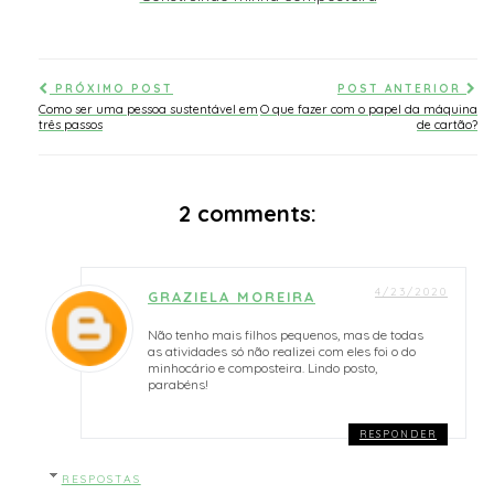
PRÓXIMO POST
POST ANTERIOR
Como ser uma pessoa sustentável em
O que fazer com o papel da máquina
três passos
de cartão?
2 comments:
4/23/2020
GRAZIELA MOREIRA
Não tenho mais filhos pequenos, mas de todas
as atividades só não realizei com eles foi o do
minhocário e composteira. Lindo posto,
parabéns!
RESPONDER
RESPOSTAS