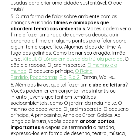
usadas para criar uma cidade sustentável. O que
mais?
Outra forma de falar sobre ambiente com as
crianças é usando
filmes e animações que
abordem temáticas ambientais
. Vocês podem ver o
filme e fazer uma roda de conversa depois, ou ir
parando o filme em alguns pontos para falar sobre
algum tema específico. Algumas dicas de filme: A
fuga das galinhas, Como treinar seu dragão, Irmão
urso,
Kitbull
,
O Lórax: em busca da trúfula perdida
, O
cão e a raposa, O jardim secreto,
O menino e o
mundo
, O pequeno príncipe,
O Reino
Perdido
,
Pocahontas
,
Rio
,
Rio 2
, Tarzan, Wall-e...
Além dos livros, que tal fazer um
clube de leitura
?
Vocês podem ler em conjunto livros infantis ou
infanto-juvenis que tenham temáticas
socioambientais, como O jardim da meia-noite, O
menino do dedo verde, O jardim secreto, O pequeno
príncipe, A princesinha, Anne de Green Gables. Ao
longo da leitura, vocês podem
anotar pontos
importantes
e depois de terminada a história,
expressá-los em forma de desenho, teatro, música,