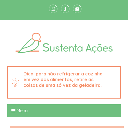
para não refrigerar a cozinha
em vez dos alimentos, retire as
coisas de uma só vez da geladeira.
Menu