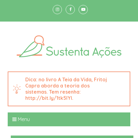
no livro A Teia da Vida, Fritoj
Capra aborda a teoria dos
sistemas. Tem resenha:
http://bit.ly/1tk5IYI.
Menu