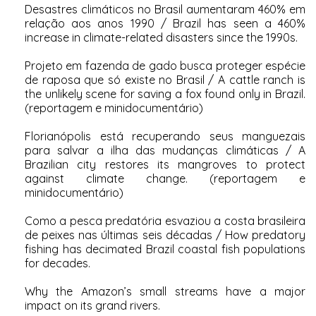
Desastres climáticos no Brasil aumentaram 460% em
relação aos anos 1990
/
Brazil has seen a 460%
increase in climate-related disasters since the 1990s
.
Projeto em fazenda de gado busca proteger espécie
de raposa que só existe no Brasil
/
A cattle ranch is
the unlikely scene for saving a fox found only in Brazil
.
(reportagem e minidocumentário)
Florianópolis está recuperando seus manguezais
para salvar a ilha das mudanças climáticas
/
A
Brazilian city restores its mangroves to protect
against climate change
. (reportagem e
minidocumentário)
Como a pesca predatória esvaziou a costa brasileira
de peixes nas últimas seis décadas
/
How predatory
fishing has decimated Brazil coastal fish populations
for decades
.
Why the Amazon’s small streams have a major
impact on its grand rivers
.