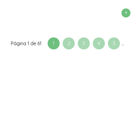
+
Página 1 de 61
1
2
3
4
5
...
61
>
Widget
by Abu-
farhan