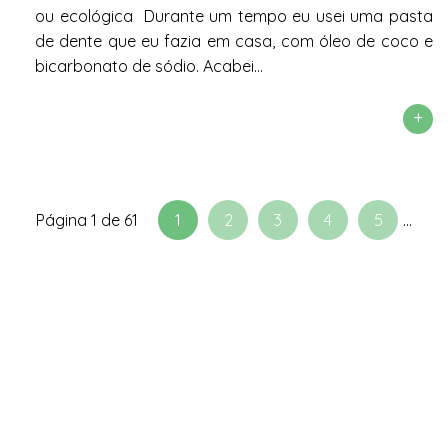
ou ecológica Durante um tempo eu usei uma pasta
de dente que eu fazia em casa, com óleo de coco e
bicarbonato de sódio. Acabei...
+
Página 1 de 61
1
2
3
4
5
...
61
>
Widget
by Abu-
farhan