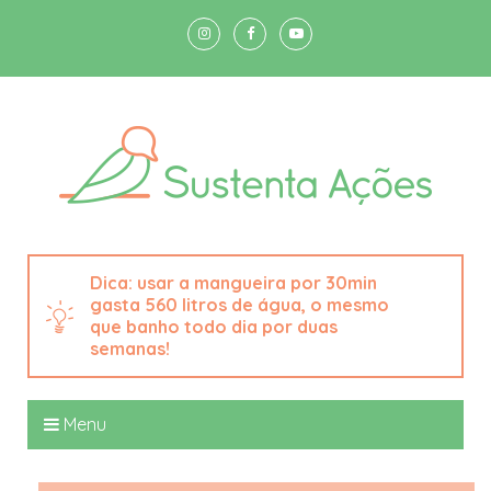
usar a mangueira por 30min
gasta 560 litros de água, o mesmo
que banho todo dia por duas
semanas!
Menu