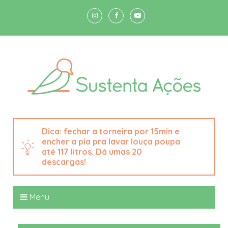
fechar a torneira por 15min e
encher a pia pra lavar louça poupa
até 117 litros. Dá umas 20
descargas!
Menu