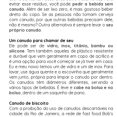
evitar esse resíduo, você pode
pedir a bebida sem
canudo
. Além de ser lixo zero, é mais gostoso beber
direto do copo. Se as pessoas não tomam cerveja
com canudo, por que outras bebidas precisam dele,
não é mesmo? Outra alternativa é sempre levar o
seu
próprio canudo
.
Um canudo para chamar de seu
Ele pode ser de
vidro, inox, titânio, bambu ou
silicone
. Tem também aqueles de plástico resistente
e durável que vem geralmente em copo de acrílico e
é uma opção para você começar se já tiver em casa.
Eu e meu noivo temos um de vidro e um de inox. Para
lavar, use água quente e a escovinha que geralmente
vem junto, própria para limpar o canudo por dentro.
Os canudos têm diâmetros diferentes, servindo a
vários tipos de bebidas. É leve e
cabe na bolsa e no
bolso
, dentro de um saquinho de pano.
Canudo de biscoito
Com a proibição do uso de canudos descartáveis na
cidade do Rio de Janeiro, a rede de fast food Bob’s