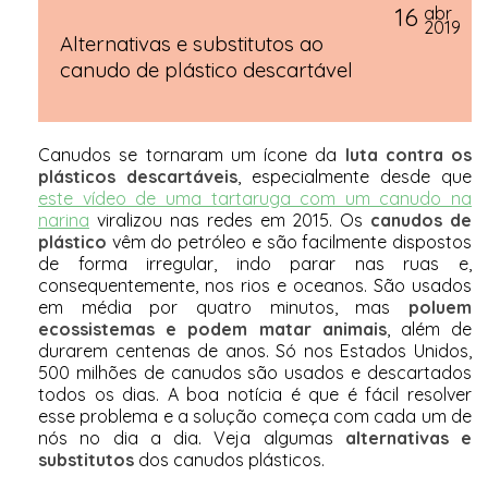
16
abr
2019
Alternativas e substitutos ao
canudo de plástico descartável
Canudos se tornaram um ícone da
luta contra os
plásticos descartáveis
, especialmente desde que
este vídeo de uma tartaruga com um canudo na
narina
viralizou nas redes em 2015. Os
canudos de
plástico
vêm do petróleo e são facilmente dispostos
de forma irregular, indo parar nas ruas e,
consequentemente, nos rios e oceanos. São usados
em média por quatro minutos, mas
poluem
ecossistemas e podem matar animais
, além de
durarem centenas de anos. Só nos Estados Unidos,
500 milhões de canudos são usados e descartados
todos os dias. A boa notícia é que é fácil resolver
esse problema e a solução começa com cada um de
nós no dia a dia. Veja algumas
alternativas e
substitutos
dos canudos plásticos.