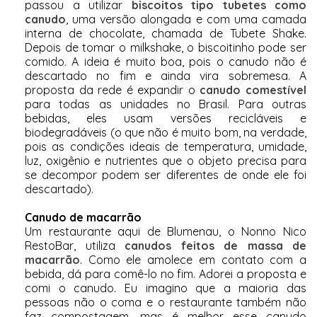
passou a utilizar
biscoitos tipo tubetes como
canudo
, uma versão alongada e com uma camada
interna de chocolate, chamada de Tubete Shake.
Depois de tomar o milkshake, o biscoitinho pode ser
comido. A ideia é muito boa, pois o canudo não é
descartado no fim e ainda vira sobremesa. A
proposta da rede é expandir o
canudo comestível
para todas as unidades no Brasil. Para outras
bebidas, eles usam versões recicláveis e
biodegradáveis (o que não é muito bom, na verdade,
pois as condições ideais de temperatura, umidade,
luz, oxigênio e nutrientes que o objeto precisa para
se decompor podem ser diferentes de onde ele foi
descartado).
Canudo de macarrão
Um restaurante aqui de Blumenau, o Nonno Nico
RestoBar, utiliza
canudos feitos de massa de
macarrão
. Como ele amolece em contato com a
bebida, dá para comê-lo no fim. Adorei a proposta e
comi o canudo. Eu imagino que a maioria das
pessoas não o coma e o restaurante também não
faz compostagem, mas é melhor esse canudo