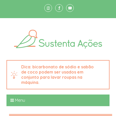
bicarbonato de sódio e sabão
de coco podem ser usados em
conjunto para lavar roupas na
máquina.
Menu