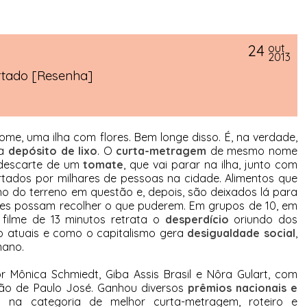
24
out
2013
urtado [Resenha]
me, uma ilha com flores. Bem longe disso. É, na verdade,
ra
depósito de lixo
. O
curta-metragem
de mesmo nome
 descarte de um
tomate
, que vai parar na ilha, junto com
tados por milhares de pessoas na cidade. Alimentos que
o do terreno em questão e, depois, são deixados lá para
res possam recolher o que puderem. Em grupos de 10, em
 filme de 13 minutos retrata o
desperdício
oriundo dos
 atuais e como o capitalismo gera
desigualdade social
,
umano.
 Mônica Schmiedt, Giba Assis Brasil e Nôra Gulart, com
ção de Paulo José. Ganhou diversos
prêmios nacionais e
eu na categoria de melhor curta-metragem, roteiro e