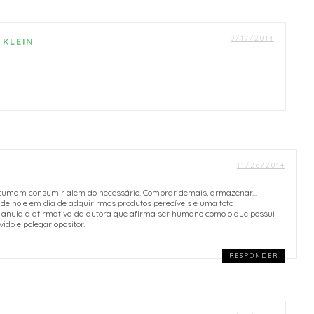
9/17/2014
 KLEIN
11/26/2014
stumam consumir além do necessário. Comprar demais, armazenar...
de hoje em dia de adquirirmos produtos perecíveis é uma total
 anula a afirmativa da autora que afirma ser humano como o que possui
ido e polegar opositor.
RESPONDER