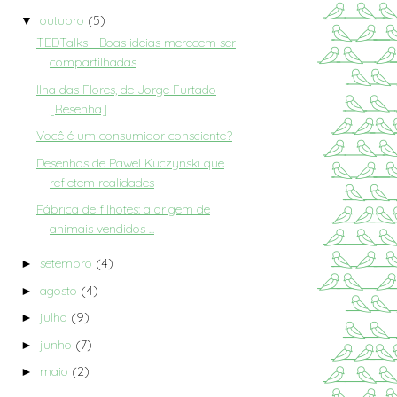
outubro
(5)
▼
TEDTalks - Boas ideias merecem ser
compartilhadas
Ilha das Flores, de Jorge Furtado
[Resenha]
Você é um consumidor consciente?
Desenhos de Pawel Kuczynski que
refletem realidades
Fábrica de filhotes: a origem de
animais vendidos ...
setembro
(4)
►
agosto
(4)
►
julho
(9)
►
junho
(7)
►
maio
(2)
►