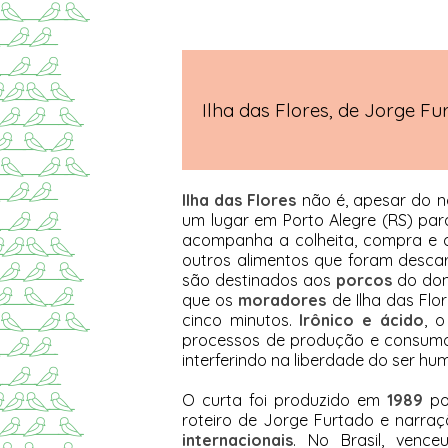
Ilha das Flores, de Jorge F
Ilha das Flores
não é, apesar do no
um lugar em Porto Alegre (RS) pa
acompanha a colheita, compra e
outros alimentos que foram descar
são destinados aos
porcos
do don
que os
moradores
de Ilha das Flo
cinco minutos.
Irônico e ácido
, o
processos de produção e consumo
interferindo na liberdade do ser h
O curta foi produzido em
1989
por
roteiro de Jorge Furtado e narra
internacionais
. No Brasil, venc