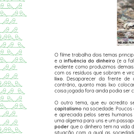
O filme trabalha dois temas princi
e a
influência do dinheiro
(e a fa
evidente como produzimos demais
com os resíduos que sobram e vir
lixo
. Desaparecer da frente de 
contrário, quanto mais lixo coloc
coisa jogada fora ainda podia ser 
O outro tema, que eu acredito s
capitalismo
na sociedade. Poucos 
e apreciada pelos seres humanos 
uma algema para uns e um passapo
poder
que o dinheiro tem na vida d
situação com a qual as sociedad