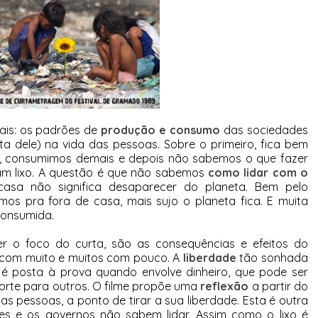
pais: os padrões de
produção e consumo
das sociedades
lta dele) na vida das pessoas. Sobre o primeiro, fica bem
, consumimos demais e depois não sabemos o que fazer
am lixo. A questão é que não sabemos
como lidar com o
casa não significa desaparecer do planeta. Bem pelo
amos pra fora de casa, mais sujo o planeta fica. E muita
consumida.
er o foco do curta, são as consequências e efeitos do
com muito e muitos com pouco. A
liberdade
tão sonhada
é posta à prova quando envolve dinheiro, que pode ser
rte para outros. O filme propõe uma
reflexão
a partir do
as pessoas, a ponto de tirar a sua liberdade. Esta é outra
es e os governos não sabem lidar. Assim como o lixo é