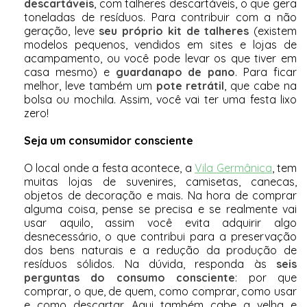
descartáveis
, com talheres descartáveis, o que gera
toneladas de resíduos. Para contribuir com a não
geração, leve
seu próprio kit de talheres
(existem
modelos pequenos, vendidos em sites e lojas de
acampamento, ou você pode levar os que tiver em
casa mesmo) e
guardanapo de pano
. Para ficar
melhor, leve também um
pote retrátil
, que cabe na
bolsa ou mochila. Assim, você vai ter uma festa lixo
zero!
Seja um consumidor consciente
O local onde a festa acontece, a
Vila Germânica
, tem
muitas lojas de suvenires, camisetas, canecas,
objetos de decoração e mais. Na hora de comprar
alguma coisa, pense se precisa e se realmente vai
usar aquilo, assim você evita adquirir algo
desnecessário, o que contribui para a preservação
dos bens naturais e a redução da produção de
resíduos sólidos. Na dúvida, responda às
seis
perguntas do consumo consciente
: por que
comprar, o que, de quem, como comprar, como usar
e como descartar. Aqui também cabe a velha e