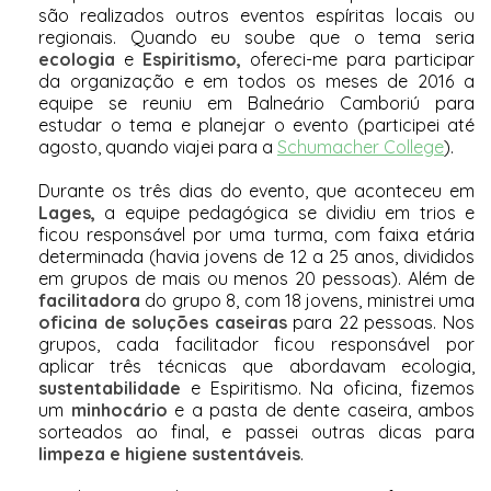
são realizados outros eventos espíritas locais ou
regionais. Quando eu soube que o tema seria
ecologia
e
Espiritismo,
ofereci-me para participar
da organização e em todos os meses de 2016 a
equipe se reuniu em Balneário Camboriú para
estudar o tema e planejar o evento (participei até
agosto, quando viajei para a
Schumacher College
).
Durante os três dias do evento, que aconteceu em
Lages,
a equipe pedagógica se dividiu em trios e
ficou responsável por uma turma, com faixa etária
determinada (havia jovens de 12 a 25 anos, divididos
em grupos de mais ou menos 20 pessoas). Além de
facilitadora
do grupo 8, com 18 jovens, ministrei uma
oficina de soluções caseiras
para 22 pessoas. Nos
grupos, cada facilitador ficou responsável por
aplicar três técnicas que abordavam ecologia,
sustentabilidade
e Espiritismo. Na oficina, fizemos
um
minhocário
e a
pasta de dente caseira
, ambos
sorteados ao final, e passei outras dicas para
limpeza e higiene sustentáveis
.