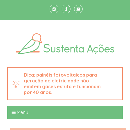
painéis fotovoltaicos para
geração de eletricidade não
emitem gases estufa e funcionam
por 40 anos.
Menu