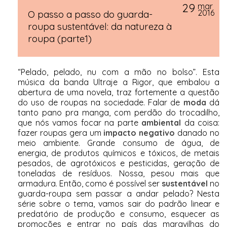
29
mar
2016
O passo a passo do guarda-
roupa sustentável: da natureza à
roupa (parte1)
“Pelado, pelado, nu com a mão no bolso”. Esta
música da banda Ultraje a Rigor, que embalou a
abertura de uma novela, traz fortemente a questão
do uso de roupas na sociedade. Falar de
moda
dá
tanto pano pra manga, com perdão do trocadilho,
que nós vamos focar na parte
ambiental
da coisa:
fazer roupas gera um
impacto negativo
danado no
meio ambiente. Grande consumo de água, de
energia, de produtos químicos e tóxicos, de metais
pesados, de agrotóxicos e pesticidas, geração de
toneladas de resíduos. Nossa, pesou mais que
armadura. Então, como é possível ser
sustentável
no
guarda-roupa sem passar a andar pelado? Nesta
série sobre o tema, vamos sair do padrão linear e
predatório de produção e consumo, esquecer as
promoções e entrar no país das maravilhas do