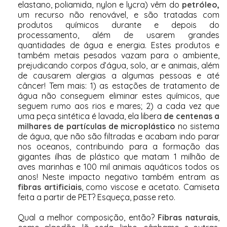
elastano, poliamida, nylon e lycra) vêm do
petróleo,
um recurso não renovável, e são tratadas com
produtos químicos durante e depois do
processamento, além de usarem grandes
quantidades de água e energia. Estes produtos e
também metais pesados vazam para o ambiente,
prejudicando corpos d’água, solo, ar e animais, além
de causarem alergias a algumas pessoas e até
câncer! Tem mais: 1) as estações de tratamento de
água não conseguem eliminar estes químicos, que
seguem rumo aos rios e mares; 2) a cada vez que
uma peça sintética é lavada, ela libera
de centenas a
milhares de partículas de microplástico
no sistema
de água, que não são filtradas e acabam indo parar
nos oceanos, contribuindo para a formação das
gigantes ilhas de plástico que matam 1 milhão de
aves marinhas e 100 mil animais aquáticos todos os
anos! Neste impacto negativo também entram as
fibras artificiais
, como viscose e acetato. Camiseta
feita a partir de PET? Esqueça, passe reto.
Qual a melhor composição, então?
Fibras naturais
,