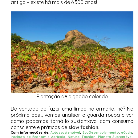
antiga – existe há mais de 6.500 anos!
Plantação de algodão colorido
Dá vontade de fazer uma limpa no armário, né? No
próximo post, vamos analisar o guarda-roupa e ver
como podemos torná-lo sustentável com consumo
consciente e práticas de
slow fashion
.
Com informações de:
Autossustentável
,
EcoDesenvolvimento
,
eCycle
,
Instituto de Economia Agrícola
,
Natural Fashion
,
Planeta Sustentável
,