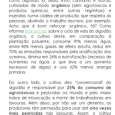
como algodão, lã, seda, linho, cânhamo e outras,
cultivadas de modo
orgânico
(sem agrotóxicos e
produtos químicos, entre outras regrinhas) e
inseridas numa cadeia de produção que respeita as
pessoas, abolindo o trabalho escravo, por exemplo.
Acho que é bom reforçar: orgânico, tá? Como
informa
este estudo
sobre o ciclo de vida do algodão
orgânico, o cultivo deste, em comparação à
plantação poluente, consome 91% menos água,
emite 46% menos gases de efeito estufa, reduz em
70% as emissões responsáveis pela acidificação dos
oceanos, diminui em 26% a eutrofização (excesso de
nutrientes na água, o que leva a um aumento
excessivo de algas) e usa 62% menos energia
primária.
Do outro lado, o cultivo dito “convencional” do
algodão é responsável por
25% do consumo de
agrotóxicos
e pesticidas no mundo e pelo maior
índice de intoxicação e morte de trabalhadores em
lavouras. Além disso, por não ser um alimento, os
produtores têm permissão para usar até
oito vezes
mais pesticidas
nas lavouras. Assim, o cultivo