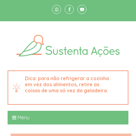
para não refrigerar a cozinha
em vez dos alimentos, retire as
coisas de uma só vez da geladeira.
Menu