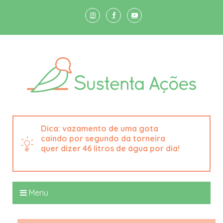
vazamento de uma gota
caindo por segundo da torneira
quer dizer 46 litros de água por dia!
Menu