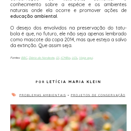
conhecimento sobre a espécie e os ambientes
naturais onde ela ocorre e promover ações de
educação ambiental
.
O desejo dos envolvidos na preservação do tatu-
bola é que, no futuro, ele não seja apenas lembrado
como mascote da copa 2014, mas que esteja a salvo
da extinção. Que assim seja.
Fontes:
BBC
,
Diário do Nordeste
,
G1
,
ICMBio
,
UOL
,
Viaje aqui
.
LETÍCIA MARIA KLEIN
PROBLEMAS AMBIENTAIS
•
PROJETOS DE CONSERVAÇÃO