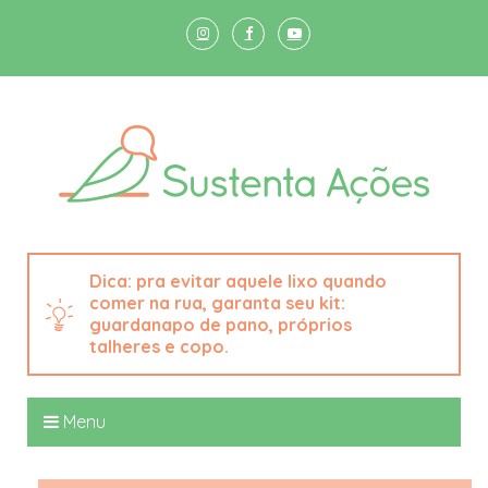
pra evitar aquele lixo quando
comer na rua, garanta seu kit:
guardanapo de pano, próprios
talheres e copo.
Menu