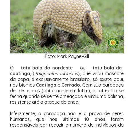
Foto: Mark Payne-Gill
O
tatu-bola-do-nordeste
ou
tatu-bola-da-
caatinga
, (
Tolypeutes tricinctus
), que virou mascote
da copa, é exclusivamente brasileiro, só existe aqui,
nos biomas
Caatinga
e
Cerrado
. Com sua carapaça
de três cintos (daí o nome em latim), o tatu-bola se
fecha quando se sente ameaçado e vira uma bolinha,
resistente até a ataque de onça.
Infelizmente, a carapaça não é à prova de seres
humanos, que nos
últimos 10 anos
foram
responsáveis por reduzir o número de indivíduos da