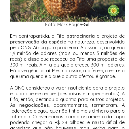
Foto: Mark Payne-Gill
Em contrapartida, a Fifa
patrocinaria
o projeto de
preservação da espécie
na natureza, desenvolvido
pela ONG. Aí surgiu o problema. A associação queria
1,4 milhão de dólares (mais ou menos 3 milhões de
reais) e disse que recebeu da Fifa uma proposta de
300 mil reais. A Fifa diz que ofereceu 300 mil dólares.
Há divergências aí. Mesmo assim, a diferença entre o
que uma queria e o que a outra ofertou é grande.
A ONG considerou o valor insuficiente para o projeto
e tudo que ele requer (pesquisas e mapeamentos). A
Fifa, então, destinou a quantia para outros projetos.
As
negociações
, aparentemente, terminaram. A
federação alegou que não tinha mais dinheiro para o
tatu-bola. Convenhamos, com o orçamento da copa
podendo chegar a R$ 28 bilhões, é muito difícil de
acreditar que não houvesse mais verba para o