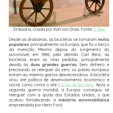
Draisiana, criada por
Karl von Drais. Fonte:
D Bike
Desde as draisianas, as bicicletas se tornaram
muito
populares
, principalmente na Europa, que foi o berço
da invenção. Mesmo depois do surgimento do
automóvel, em 1886, pelo alemão Carl Benz, as
bicicletas eram as mais pedidas, principalmente
devido às
duas grandes guerras
. Sem dinheiro e
precisando se reerguer do zero, os países europeus
evitam ao máximo gastos desnecessários. A bicicleta
virou até política de desenvolvimento econômico e
social, como conta o site
Escola de Bicicleta
. Após a
segunda guerra mundial, a Europa conseguiu se
reerguer com a ajuda dos Estados Unidos, o que
acabou fortalecendo a
indústria automobilística
empreendida por Henri Ford.