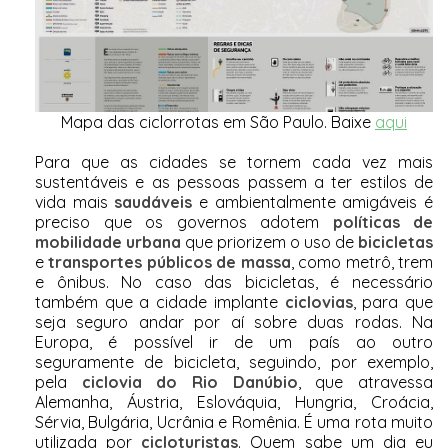
Mapa das ciclorrotas em São Paulo. Baixe
aqui
Para que as cidades se tornem cada vez mais
sustentáveis e as pessoas passem a ter estilos de
vida mais
saudáveis
e ambientalmente amigáveis é
preciso que os governos adotem
políticas de
mobilidade urbana
que priorizem o uso de
bicicletas
e
transportes públicos de massa
, como metrô, trem
e ônibus. No caso das bicicletas, é necessário
também que a cidade implante
ciclovias
, para que
seja seguro andar por aí sobre duas rodas. Na
Europa, é possível ir de um país ao outro
seguramente de bicicleta, seguindo, por exemplo,
pela
ciclovia do Rio Danúbio
, que atravessa
Alemanha, Áustria, Eslováquia, Hungria, Croácia,
Sérvia, Bulgária, Ucrânia e Romênia. É uma rota muito
utilizada por
cicloturistas
. Quem sabe um dia eu