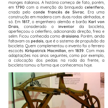
monges italianos. A história começa de fato, porém,
em
1790
com a invenção do brinquedo
celerífero
,
criado pelo
conde francês de Sivrac
. Era uma
construção em madeira com duas rodas alinhadas, e
só. Em
1817
, o engenheiro alemão e barão
Karl von
Drais
, considerado o
inventor
da bicicleta,
aperfeiçoou o celerífero, adicionando direção, freio e
selim. Ficou conhecida como
draisiana
.
Porém, ainda
faltavam os
pedais
, que é o sistema de propulsão da
bicicleta. Quem complementou o invento foi o ferreiro
escocês
Kirkpatrick Macmillan
, em
1839
. Com mais
adaptações nos anos seguintes, como por exemplo,
a colocação dos pedais na roda da frente, a
bicicleta tomou a forma que conhecemos hoje.