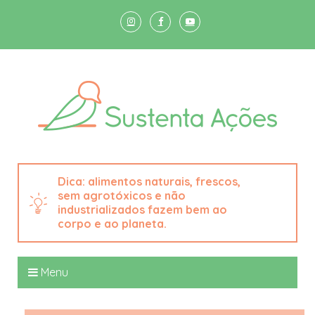
alimentos naturais, frescos,
sem agrotóxicos e não
industrializados fazem bem ao
corpo e ao planeta.
Menu