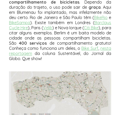
compartilhamento de bicicletas
. Dependo da
duração do trajeto, o uso pode sair de
graça
. Aqui
em Blumenau foi implantado, mas infelizmente não
deu certo. Rio de Janeiro e São Paulo têm (
BikeRio
e
BikeSampa
). Existe também em Londres (
Barclays
Cycle Hire
), Paris (
Velib
) e Nova Iorque (
Citi Bike
), para
citar alguns exemplos. Berlim é um baita modelo de
cidade onde as pessoas compartilham bicicletas.
São
400 serviços
de compartilhamento gratuito!
Conheça como funciona um deles, o
Bike Surf
,
nesta
reportagem
da coluna Sustentável, do Jornal da
Globo. Que show!