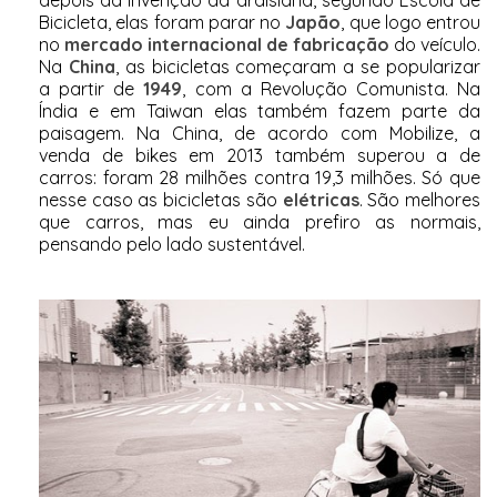
depois da invenção da draisiana, segundo Escola de
Bicicleta, elas foram parar no
Japão
, que logo entrou
no
mercado internacional de fabricação
do veículo.
Na
China
, as bicicletas começaram a se popularizar
a partir de
1949
, com a Revolução Comunista. Na
Índia e em Taiwan elas também fazem parte da
paisagem. Na China, de acordo com Mobilize, a
venda de bikes em 2013 também superou a de
carros: foram 28 milhões contra 19,3 milhões. Só que
nesse caso as bicicletas são
elétricas
. São melhores
que carros, mas eu ainda prefiro as normais,
pensando pelo lado sustentável.